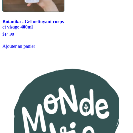
Botanika - Gel nettoyant corps
et visage 400ml
$
14.98
Ajouter au panier