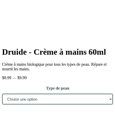
Druide - Crème à mains 60ml
Crème à mains biologique pour tous les types de peau. Répare et
nourrit les mains.
Plage
$
8.99
–
$
9.99
de
prix :
Type de peau
$8.99
à
$9.99