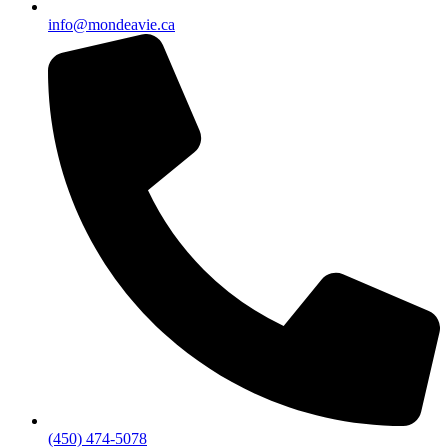
info@mondeavie.ca
(450) 474-5078