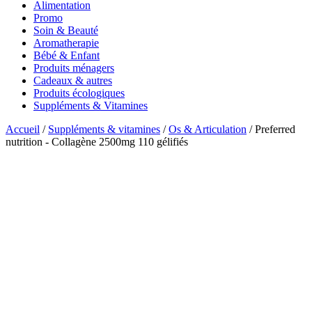
Alimentation
Promo
Soin & Beauté
Aromatherapie
Bébé & Enfant
Produits ménagers
Cadeaux & autres
Produits écologiques
Suppléments & Vitamines
Accueil
/
Suppléments & vitamines
/
Os & Articulation
/ Preferred
nutrition - Collagène 2500mg 110 gélifiés