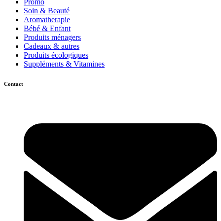
Promo
Soin & Beauté
Aromatherapie
Bébé & Enfant
Produits ménagers
Cadeaux & autres
Produits écologiques
Suppléments & Vitamines
Contact