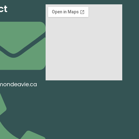
ct
mondeavie.ca