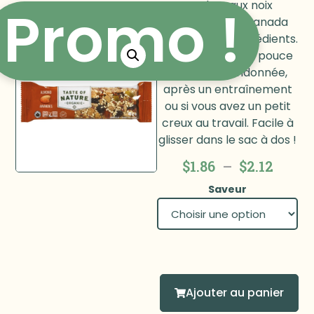
tendres aux noix
Promo !
fabriquées au Canada
avec de bons ingrédients.
À déguster sur le pouce
lors d’une randonnée,
après un entraînement
ou si vous avez un petit
creux au travail. Facile à
glisser dans le sac à dos !
$
1.86
–
$
2.12
Saveur
Ajouter au panier