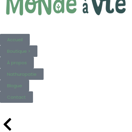
Accueil
Boutique >
À propos
Nathuropatie
Blogue
Contact