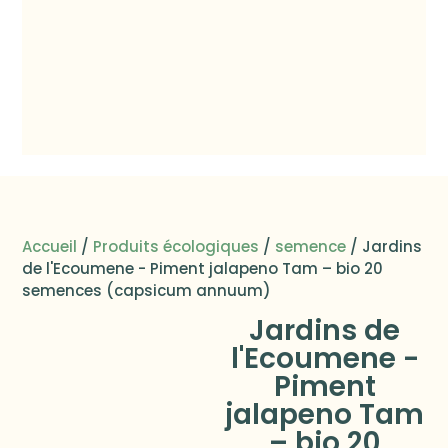
P
é
S
&
Accueil
/
Produits écologiques
/
semence
/ Jardins
de l'Ecoumene - Piment jalapeno Tam – bio 20
semences (capsicum annuum)
Jardins de
l'Ecoumene -
Piment
jalapeno Tam
– bio 20