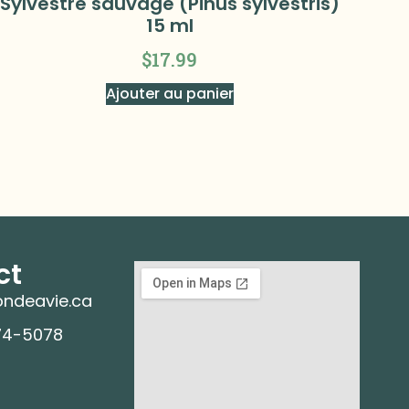
Sylvestre sauvage (Pinus sylvestris)
15 ml
$
17.99
Ajouter au panier
ct
ndeavie.ca
74-5078