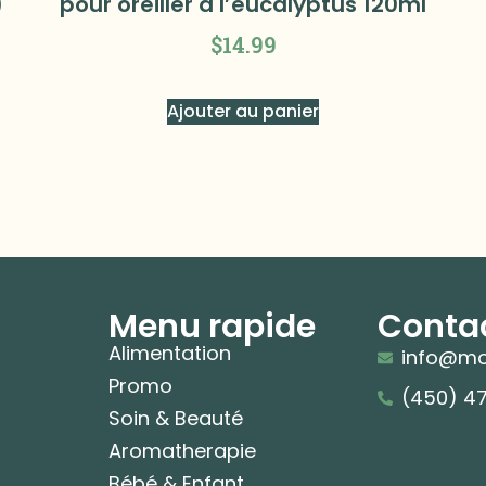
)
pour oreiller à l’eucalyptus 120ml
$
14.99
Ajouter au panier
Menu rapide
Conta
Alimentation
info@mo
Promo
(450) 4
Soin & Beauté
Aromatherapie
Bébé & Enfant