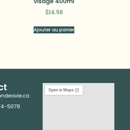
visage 400ml
$
14.98
Ajouter au panier
ct
ndeavie.ca
74-5078