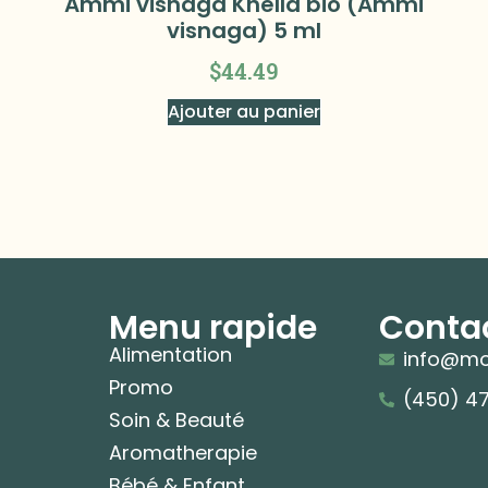
Ammi visnaga Khella bio (Ammi
visnaga) 5 ml
$
44.49
Ajouter au panier
Menu rapide
Conta
Alimentation
info@mo
Promo
(450) 4
Soin & Beauté
Aromatherapie
Bébé & Enfant