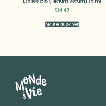
Etoilee bio (Illicium verum) 15 ml
$
14.49
Ajouter au panier