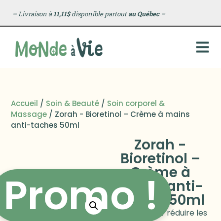
–
Livraison à
11,11$
disponible partout
au Québec
–
Accueil
/
Soin & Beauté
/
Soin corporel &
Massage
/ Zorah - Bioretinol – Crème à mains
anti-taches 50ml
Zorah -
Bioretinol –
Crème à
Promo !
mains anti-
taches 50ml
Parfaite pour réduire les